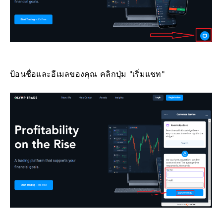
ป้อนชื่อและอีเมลของคุณ คลิกปุ่ม "เริ่มแชท"