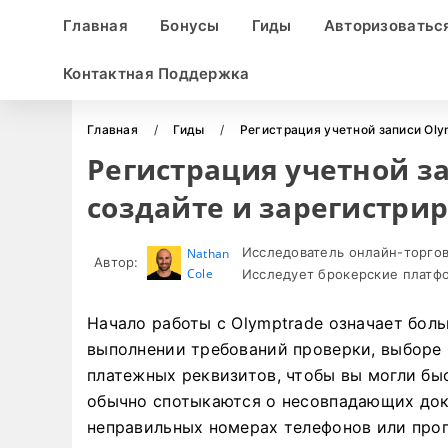
Главная
Бонусы
Гиды
Авторизоватьс
Контактная Поддержка
Главная
Гиды
Регистрация учетной записи Oly
Регистрация учетной з
создайте и зарегистри
Исследователь онлайн-торгов
Nathan
Автор:
Cole
Исследует брокерские платфо
Начало работы с Olymptrade означает боль
выполнении требований проверки, выборе 
платежных реквизитов, чтобы вы могли бы
обычно спотыкаются о несовпадающих док
неправильных номерах телефонов или проп