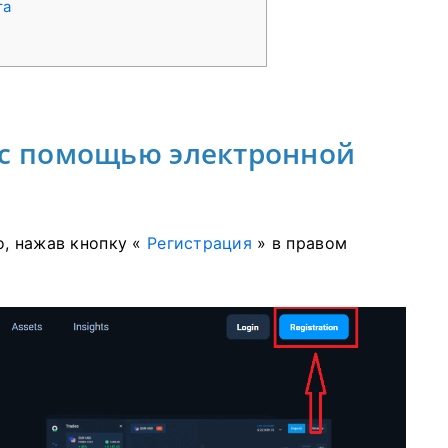
та
 с помощью электронной
о, нажав кнопку «
Регистрация
» в правом