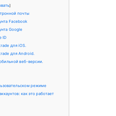
ывать
]
ктронной почты
унта Facebook
унта Google
e ID
rade для iOS.
rade для Android.
мобильной веб-версии.
ользовательском режиме
ккаунтов: как это работает