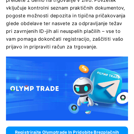
preidete z demo na trgovanje v živo. Povzetek
vključuje kontrolni seznam praktičnih dokumentov,
pogoste možnosti depozita in tipična pričakovanja
glede obdelave ter nasvete za odpravljanje težav
pri zavrnjenih ID-jih ali neuspelih plačilih – vse to
vam pomaga dokončati registracijo, zaščititi vašo
prijavo in pripraviti račun za trgovanje.
Registrirajte Olymptrade In Pridobite Brezplačnih