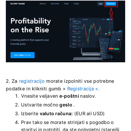
2. Za
registracijo
morate izpolniti vse potrebne
podatke in klikniti
gumb »
Registracija «.
Vnesite veljaven
e-poštni
naslov.
Ustvarite močno
geslo
.
Izberite
valuto računa:
(EUR ali USD)
Prav tako se morate strinjati s pogodbo o
storitvi in ​​potrditi, da ste polnoletni (starejši