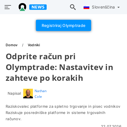
Slovenščina
Registriraj Olymptrade
Domov
Vodniki
Odprite račun pri
Olymptrade: Nastavitev in
zahteve po korakih
Nathan
Napisal
Cole
Raziskovalec platforme za spletno trgovanje in pisec vodnikov
Raziskuje posredniške platforme in sisteme trgovalnih
računov.
22.07.2026