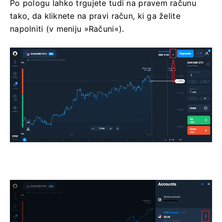
Po pologu lahko trgujete tudi na pravem računu
tako, da kliknete na pravi račun, ki ga želite
napolniti (v meniju »Računi«).