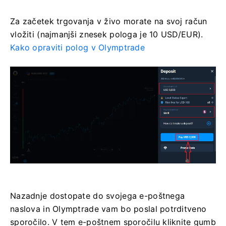
Za začetek trgovanja v živo morate na svoj račun
vložiti (najmanjši znesek pologa je 10 USD/EUR).
Kako opraviti polog v Olymptrade
Nazadnje dostopate do svojega e-poštnega
naslova in Olymptrade vam bo poslal potrditveno
sporočilo. V tem e-poštnem sporočilu kliknite gumb