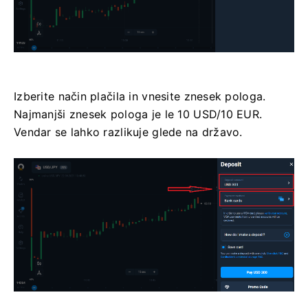
Izberite način plačila in vnesite znesek pologa.
Najmanjši znesek pologa je le 10 USD/10 EUR.
Vendar se lahko razlikuje glede na državo.