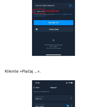
Kliknite »Plačaj ...«.