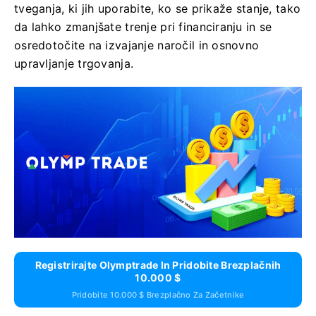
tveganja, ki jih uporabite, ko se prikaže stanje, tako
da lahko zmanjšate trenje pri financiranju in se
osredotočite na izvajanje naročil in osnovno
upravljanje trgovanja.
Registrirajte Olymptrade In Pridobite Brezplačnih
10.000 $
Pridobite 10.000 $ Brezplačno Za Začetnike