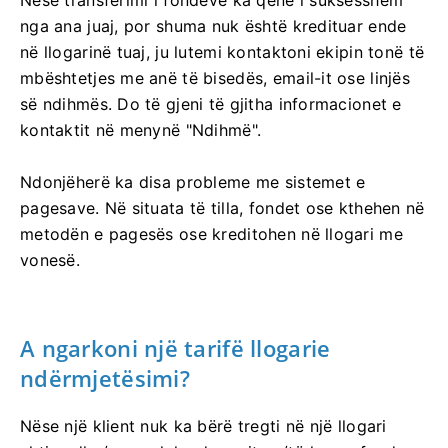
Nëse transferimi i fondeve ka qenë i suksesshëm
nga ana juaj, por shuma nuk është kredituar ende
në llogarinë tuaj, ju lutemi kontaktoni ekipin tonë të
mbështetjes me anë të bisedës, email-it ose linjës
së ndihmës. Do të gjeni të gjitha informacionet e
kontaktit në menynë "Ndihmë".
Ndonjëherë ka disa probleme me sistemet e
pagesave. Në situata të tilla, fondet ose kthehen në
metodën e pagesës ose kreditohen në llogari me
vonesë.
A ngarkoni një tarifë llogarie
ndërmjetësimi?
Nëse një klient nuk ka bërë tregti në një llogari