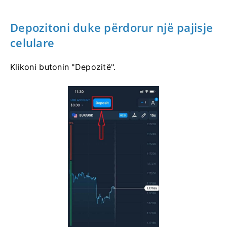
Depozitoni duke përdorur një pajisje
celulare
Klikoni butonin "Depozitë".