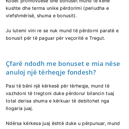
Kodet promovuese dhe bonuset mund të kenë
kushte dhe terma unike përdorimi (periudha e
vlefshmërisë, shuma e bonusit).
Ju lutemi vini re se nuk mund të përdorni paratë e
bonusit për të paguar për veçoritë e Tregut.
Çfarë ndodh me bonuset e mia nëse
anuloj një tërheqje fondesh?
Pasi të bëni një kërkesë për tërheqje, mund të
vazhdoni të tregtoni duke përdorur bilancin tuaj
total derisa shuma e kërkuar të debitohet nga
llogaria juaj.
Ndërsa kërkesa juaj është duke u përpunuar, mund