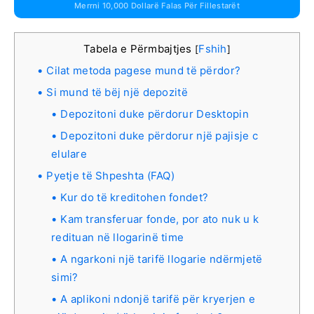
Merrni 10,000 Dollarë Falas Për Fillestarët
Tabela e Përmbajtjes
Fshih
[
]
Cilat metoda pagese mund të përdor?
Si mund të bëj një depozitë
Depozitoni duke përdorur Desktopin
Depozitoni duke përdorur një pajisje c
elulare
Pyetje të Shpeshta (FAQ)
Kur do të kreditohen fondet?
Kam transferuar fonde, por ato nuk u k
redituan në llogarinë time
A ngarkoni një tarifë llogarie ndërmjetë
simi?
A aplikoni ndonjë tarifë për kryerjen e