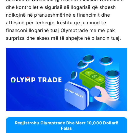
dhe kontrollet e sigurisë së llogarisë që shpesh
ndikojnë në pranueshmërinë e financimit dhe
aftësinë për tërheqje, kështu që ju mund të
financoni llogarinë tuaj Olymptrade me më pak
surpriza dhe akses më të shpejtë në bilancin tuaj.
Regjistrohu Olymptrade Dhe Merr 10,000 Dollarë
Falas