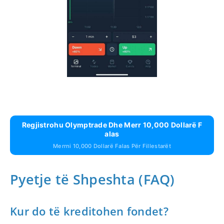
Regjistrohu Olymptrade Dhe Merr 10,000 Dollarë F
Alas
Merrni 10,000 Dollarë Falas Për Fillestarët
Pyetje të Shpeshta (FAQ)
Kur do të kreditohen fondet?