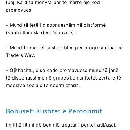
tuaj. Ka disa mënyra për të marrë një kod
promovues:
– Mund të jetë i disponueshëm në platformë
(kontrolloni skedën Depozitë).
– Mund të merret si shpërblim për progresin tuaj në
Traders Way.
– Gjithashtu, disa kode promovuese mund të jenë
të disponueshme në grupet/komunitetet zyrtare të
mediave sociale të ndërmjetësit.
Bonuset: Kushtet e Përdorimit
I gjithë fitimi që bën një tregtar i përket atij/asaj.