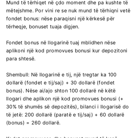
Mund të tërhiqet në çdo moment dhe pa kushte të
mëtejshme. Por vini re se nuk mund të tërhiqni vetë
fondet bonus: nëse paraqisni një kërkesë për
tërheqje, bonuset tuaja digjen.
Fondet bonus në llogarinë tuaj mblidhen nëse
aplikoni një kod promovues bonusi kur depozitoni
para shtesë.
Shembull: Në llogarinë e tij, një tregtar ka 100
dollarë (fondet e tij/saj) + 30 dollarë (fondet
bonus). Nëse ai/ajo shton 100 dollarë në këtë
llogari dhe aplikon një kod promovues bonusi (+
30% të shumës së depozitës), bilanci i llogarisë do
të jetë: 200 dollarë (paratë e tij/saj) + 60 dollarë
(bonus) = 260 dollarë.