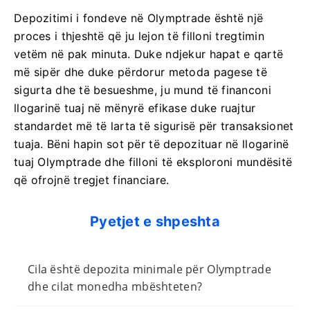
Depozitimi i fondeve në Olymptrade është një
proces i thjeshtë që ju lejon të filloni tregtimin
vetëm në pak minuta. Duke ndjekur hapat e qartë
më sipër dhe duke përdorur metoda pagese të
sigurta dhe të besueshme, ju mund të financoni
llogarinë tuaj në mënyrë efikase duke ruajtur
standardet më të larta të sigurisë për transaksionet
tuaja. Bëni hapin sot për të depozituar në llogarinë
tuaj Olymptrade dhe filloni të eksploroni mundësitë
që ofrojnë tregjet financiare.
Pyetjet e shpeshta
Cila është depozita minimale për Olymptrade
dhe cilat monedha mbështeten?