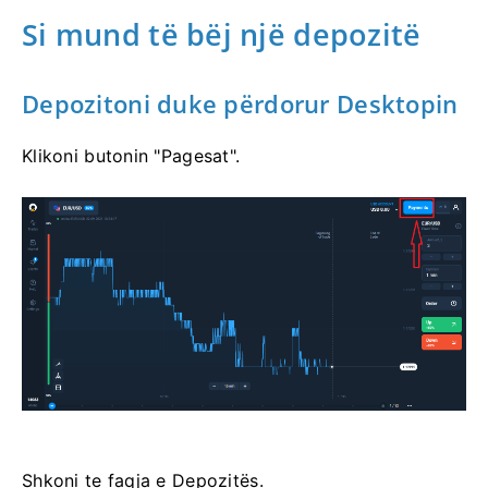
Si mund të bëj një depozitë
Depozitoni duke përdorur Desktopin
Klikoni butonin "Pagesat".
Shkoni te faqja e Depozitës.