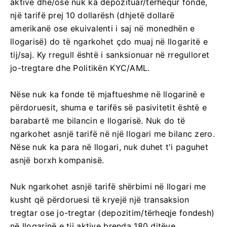
aktive dhe/ose nuk ka depozituar/tërhequr fonde,
një tarifë prej 10 dollarësh (dhjetë dollarë
amerikanë ose ekuivalenti i saj në monedhën e
llogarisë) do të ngarkohet çdo muaj në llogaritë e
tij/saj. Ky rregull është i sanksionuar në rregulloret
jo-tregtare dhe Politikën KYC/AML.
Nëse nuk ka fonde të mjaftueshme në llogarinë e
përdoruesit, shuma e tarifës së pasivitetit është e
barabartë me bilancin e llogarisë. Nuk do të
ngarkohet asnjë tarifë në një llogari me bilanc zero.
Nëse nuk ka para në llogari, nuk duhet t'i paguhet
asnjë borxh kompanisë.
Nuk ngarkohet asnjë tarifë shërbimi në llogari me
kusht që përdoruesi të kryejë një transaksion
tregtar ose jo-tregtar (depozitim/tërheqje fondesh)
në llogarinë e tij aktive brenda 180 ditëve.