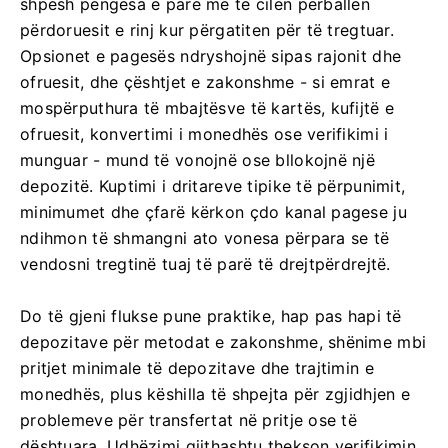
shpesh pengesa e parë me të cilën përballen
përdoruesit e rinj kur përgatiten për të tregtuar.
Opsionet e pagesës ndryshojnë sipas rajonit dhe
ofruesit, dhe çështjet e zakonshme - si emrat e
mospërputhura të mbajtësve të kartës, kufijtë e
ofruesit, konvertimi i monedhës ose verifikimi i
munguar - mund të vonojnë ose bllokojnë një
depozitë. Kuptimi i dritareve tipike të përpunimit,
minimumet dhe çfarë kërkon çdo kanal pagese ju
ndihmon të shmangni ato vonesa përpara se të
vendosni tregtinë tuaj të parë të drejtpërdrejtë.
Do të gjeni flukse pune praktike, hap pas hapi të
depozitave për metodat e zakonshme, shënime mbi
pritjet minimale të depozitave dhe trajtimin e
monedhës, plus këshilla të shpejta për zgjidhjen e
problemeve për transfertat në pritje ose të
dështuara. Udhëzimi gjithashtu thekson verifikimin