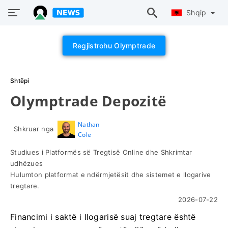
Shqip
Regjistrohu Olymptrade
Shtëpi
Olymptrade Depozitë
Nathan
Shkruar nga
Cole
Studiues i Platformës së Tregtisë Online dhe Shkrimtar
udhëzues
Hulumton platformat e ndërmjetësit dhe sistemet e llogarive
tregtare.
2026-07-22
Financimi i saktë i llogarisë suaj tregtare është