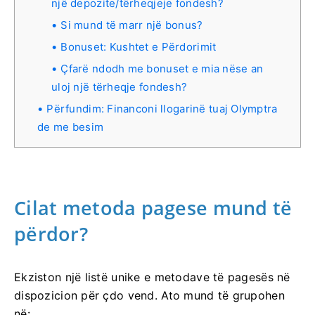
një depozite/tërheqjeje fondesh?
Si mund të marr një bonus?
Bonuset: Kushtet e Përdorimit
Çfarë ndodh me bonuset e mia nëse an
uloj një tërheqje fondesh?
Përfundim: Financoni llogarinë tuaj Olymptra
de me besim
Cilat metoda pagese mund të
përdor?
Ekziston një listë unike e metodave të pagesës në
dispozicion për çdo vend. Ato mund të grupohen
në: