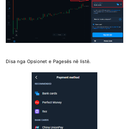
Disa nga Opsionet e Pagesës në listë.